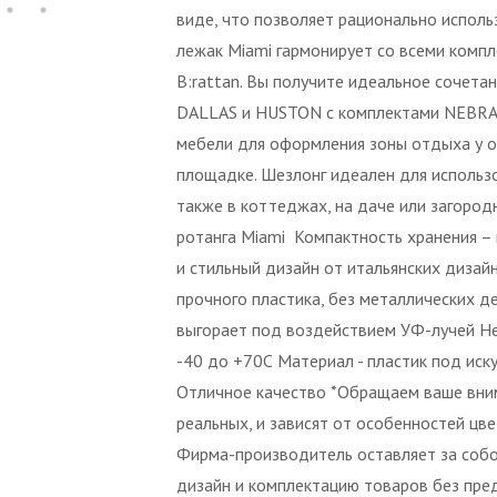
виде, что позволяет рационально исполь
лежак Miami гармонирует со всеми компл
B:rattan. Вы получите идеальное сочетан
DALLAS и HUSTON с комплектами NEBRAS
мебели для оформления зоны отдыха у о
площадке. Шезлонг идеален для использов
также в коттеджах, на даче или загоро
ротанга Miami Компактность хранения –
и стильный дизайн от итальянских дизай
прочного пластика, без металлических де
выгорает под воздействием УФ-лучей Не
-40 до +70С Материал - пластик под иск
Отличное качество *Обращаем ваше вним
реальных, и зависят от особенностей цв
Фирма-производитель оставляет за собой
дизайн и комплектацию товаров без пре