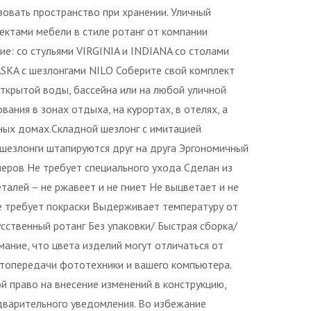
зовать пространство при хранении. Уличный
ектами мебели в стиле ротанг от компании
ие: со стульями VIRGINIA и INDIANA со столами
KA с шезлонгами NILO Соберите свой комплект
ткрытой воды, бассейна или на любой уличной
ания в зонах отдыха, на курортах, в отелях, а
дных домах.Складной шезлонг с имитацией
 шезлонги штапируются друг на друга Эргономичный
неров Не требует специального ухода Сделан из
талей – не ржавеет и не гниет Не выцветает и не
 требует покраски Выдерживает температуру от
усственный ротанг Без упаковки/ Быстрая сборка/
ание, что цвета изделий могут отличаться от
етопередачи фототехники и вашего компьютера.
 право на внесение изменений в конструкцию,
дварительного уведомления. Во избежание