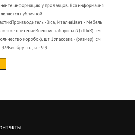
чняйте информацию у продавцов. Вся информация
 является публичной
астикПроизводитель -Bica, ИталияЦвет - Мебель
лоское плетениеВнешние габариты (ДхШхВ), см -
количество коробок), шт 1Упаковка - (размер), см
 9.9Вес брутто, кг - 9.9
онтакты