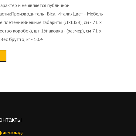
арактер и не является публичной
астикПроизводитель -Bica, ИталияЦвет - Мебель
е плетениеВнешние габариты (ДхШхВ), см - 71 x
ество коробок), шт 1Упаковка - (размер), см 71 x
Вес брутто, кг - 10.4
онтакты
фис-склад: