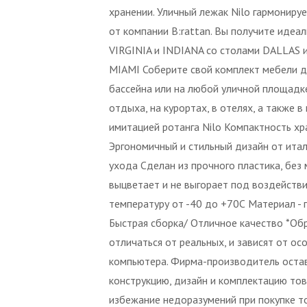
хранении. Уличный лежак Nilo гармониру
от компании B:rattan. Вы получите идеа
VIRGINIA и INDIANA со столами DALLAS
MIAMI Соберите свой комплект мебели д
бассейна или на любой уличной площадке
отдыха, на курортах, в отелях, а также 
имитацией ротанга Nilo Компактность хр
Эргономичный и стильный дизайн от итал
ухода Сделан из прочного пластика, без 
выцветает и не выгорает под воздейств
температуру от -40 до +70С Материал - 
Быстрая сборка/ Отличное качество *Об
отличаться от реальных, и зависят от о
компьютера. Фирма-производитель остав
конструкцию, дизайн и комплектацию то
избежание недоразумений при покупке т