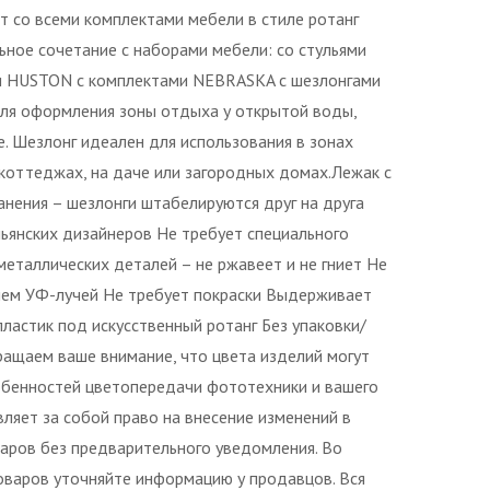
ет со всеми комплектами мебели в стиле ротанг
льное сочетание с наборами мебели: со стульями
 и HUSTON с комплектами NEBRASKA с шезлонгами
ля оформления зоны отдыха у открытой воды,
. Шезлонг идеален для использования в зонах
в коттеджах, на даче или загородных домах.Лежак с
анения – шезлонги штабелируются друг на друга
ьянских дизайнеров Не требует специального
металлических деталей – не ржавеет и не гниет Не
ием УФ-лучей Не требует покраски Выдерживает
пластик под искусственный ротанг Без упаковки/
ращаем ваше внимание, что цвета изделий могут
собенностей цветопередачи фототехники и вашего
ляет за собой право на внесение изменений в
варов без предварительного уведомления. Во
оваров уточняйте информацию у продавцов. Вся