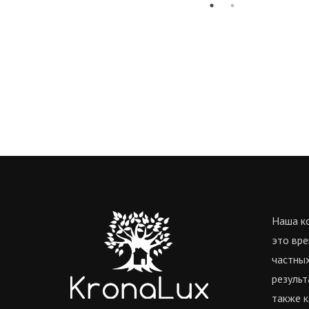
Наша ко
это вре
частных
результ
также к