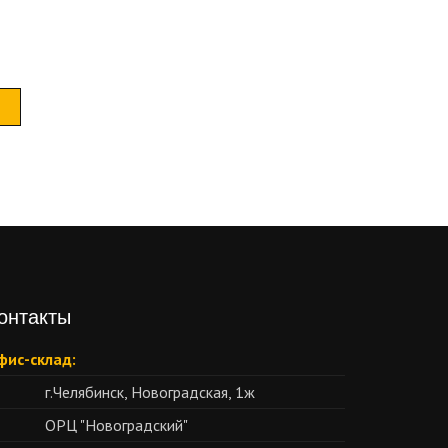
онтакты
фис-склад:
г.Челябинск, Новоградская, 1ж
ОРЦ "Новоградский"